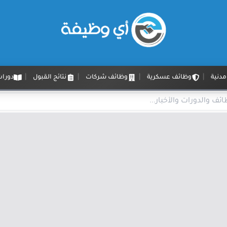
دنية
وظائف عسكرية
وظائف شركات
نتائج القبول
دورات