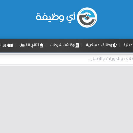
دنية
وظائف عسكرية
وظائف شركات
نتائج القبول
دورات