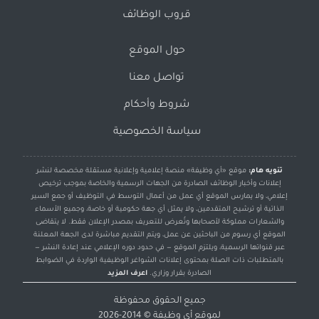
قروب الوظائف
حول الموقع
تواصل معنا
شروط وأحكام
سياسة الخصوصية
تنويه هام:
موقع «أي وظيفة» منصة إعلامية وإعلانية مستقلة مخصصة لنشر
إعلانات وأخبار الوظائف الصادرة من الجهات الرسمية والخاصة بموجب ترخيص
إعلامي، ولا يمارس الموقع أي عمل من أعمال التوسط في التوظيف أو جمع السير
الذاتية أو ترشيح المتقدمين، ولا يمثل أي جهة حكومية أو خاصة، وجميع الأسماء
والشعارات مملوكة لأصحابها وتُعرض للتعريف بمصدر الإعلان فقط. لا يتقاضى
الموقع أي رسوم من الباحثين عن عمل، ويتم التقديم مباشرة لدى الجهة المعلنة
عبر قنواتها الرسمية، ويلتزم الموقع — في حدود دوره الإعلامي عند إعادة النشر —
بالمتطلبات ذات الصلة بمحتوى إعلانات الشواغر الوظيفية الواردة في الضوابط
الصادرة بقرار وزاري.
اعرف المزيد
جميع الحقوق محفوظة
لموقع
أي وظيفة
© 2014-2026