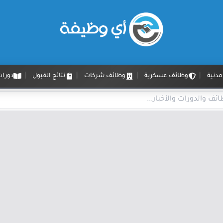
دنية
وظائف عسكرية
وظائف شركات
نتائج القبول
دورات