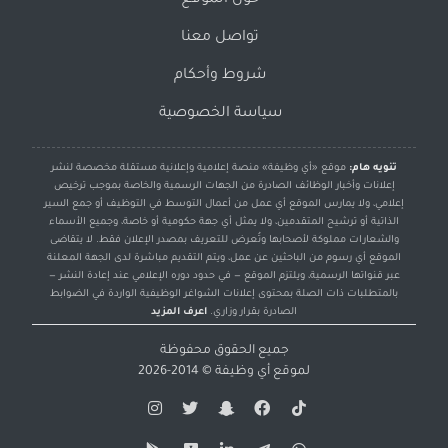
حول الموقع
تواصل معنا
شروط وأحكام
سياسة الخصوصية
تنويه هام:
موقع «أي وظيفة» منصة إعلامية وإعلانية مستقلة مخصصة لنشر
إعلانات وأخبار الوظائف الصادرة من الجهات الرسمية والخاصة بموجب ترخيص
إعلامي، ولا يمارس الموقع أي عمل من أعمال التوسط في التوظيف أو جمع السير
الذاتية أو ترشيح المتقدمين، ولا يمثل أي جهة حكومية أو خاصة، وجميع الأسماء
والشعارات مملوكة لأصحابها وتُعرض للتعريف بمصدر الإعلان فقط. لا يتقاضى
الموقع أي رسوم من الباحثين عن عمل، ويتم التقديم مباشرة لدى الجهة المعلنة
عبر قنواتها الرسمية، ويلتزم الموقع — في حدود دوره الإعلامي عند إعادة النشر —
بالمتطلبات ذات الصلة بمحتوى إعلانات الشواغر الوظيفية الواردة في الضوابط
الصادرة بقرار وزاري.
اعرف المزيد
جميع الحقوق محفوظة
لموقع
أي وظيفة
© 2014-2026