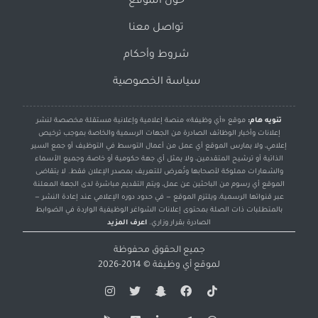
حول الموقع
تواصل معنا
شروط وأحكام
سياسة الخصوصية
تنويه هام:
موقع «أي وظيفة» منصة إعلامية وإعلانية مستقلة مخصصة لنشر
إعلانات وأخبار الوظائف الصادرة من الجهات الرسمية والخاصة بموجب ترخيص
إعلامي، ولا يمارس الموقع أي عمل من أعمال التوسط في التوظيف أو جمع السير
الذاتية أو ترشيح المتقدمين، ولا يمثل أي جهة حكومية أو خاصة، وجميع الأسماء
والشعارات مملوكة لأصحابها وتُعرض للتعريف بمصدر الإعلان فقط. لا يتقاضى
الموقع أي رسوم من الباحثين عن عمل، ويتم التقديم مباشرة لدى الجهة المعلنة
عبر قنواتها الرسمية، ويلتزم الموقع — في حدود دوره الإعلامي عند إعادة النشر —
بالمتطلبات ذات الصلة بمحتوى إعلانات الشواغر الوظيفية الواردة في الضوابط
الصادرة بقرار وزاري.
اعرف المزيد
جميع الحقوق محفوظة
لموقع
أي وظيفة
© 2014-2026