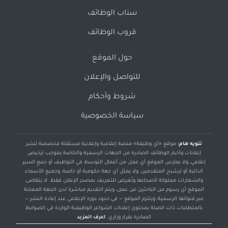
سناب الوظائف
قروب الوظائف
حول الموقع
للتواصل والإعلان
شروط وأحكام
سياسة الخصوصية
تنويه هام:
موقع «أي وظيفة» منصة إعلامية وإعلانية مستقلة مخصصة لنشر
إعلانات وأخبار الوظائف الصادرة من الجهات الرسمية والخاصة بموجب ترخيص
إعلامي، ولا يمارس الموقع أي عمل من أعمال التوسط في التوظيف أو جمع السير
الذاتية أو ترشيح المتقدمين، ولا يمثل أي جهة حكومية أو خاصة، وجميع الأسماء
والشعارات مملوكة لأصحابها وتُعرض للتعريف بمصدر الإعلان فقط. لا يتقاضى
الموقع أي رسوم من الباحثين عن عمل، ويتم التقديم مباشرة لدى الجهة المعلنة
عبر قنواتها الرسمية، ويلتزم الموقع — في حدود دوره الإعلامي عند إعادة النشر —
بالمتطلبات ذات الصلة بمحتوى إعلانات الشواغر الوظيفية الواردة في الضوابط
الصادرة بقرار وزاري.
اعرف المزيد