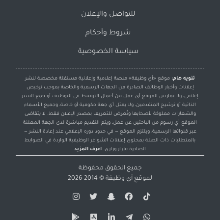
للتواصل والإعلان
شروط وأحكام
سياسة الخصوصية
تنويه هام:
موقع «أي وظيفة» منصة إعلامية وإعلانية مستقلة مخصصة لنشر
إعلانات وأخبار الوظائف الصادرة من الجهات الرسمية والخاصة بموجب ترخيص
إعلامي، ولا يمارس الموقع أي عمل من أعمال التوسط في التوظيف أو جمع السير
الذاتية أو ترشيح المتقدمين، ولا يمثل أي جهة حكومية أو خاصة، وجميع الأسماء
والشعارات مملوكة لأصحابها وتُعرض للتعريف بمصدر الإعلان فقط. لا يتقاضى
الموقع أي رسوم من الباحثين عن عمل، ويتم التقديم مباشرة لدى الجهة المعلنة
عبر قنواتها الرسمية، ويلتزم الموقع — في حدود دوره الإعلامي عند إعادة النشر —
بالمتطلبات ذات الصلة بمحتوى إعلانات الشواغر الوظيفية الواردة في الضوابط
الصادرة بقرار وزاري.
اعرف المزيد
جميع الحقوق محفوظة
لموقع
أي وظيفة
© 2014-2026