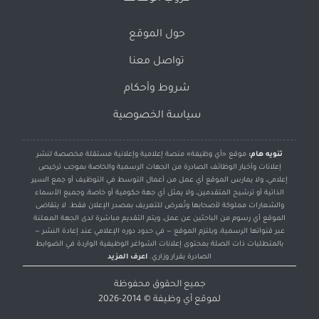
حول الموقع
تواصل معنا
شروط وأحكام
سياسة الخصوصية
تنويه هام:
موقع «أي وظيفة» منصة إعلامية وإعلانية مستقلة مخصصة لنشر
إعلانات وأخبار الوظائف الصادرة من الجهات الرسمية والخاصة بموجب ترخيص
إعلامي، ولا يمارس الموقع أي عمل من أعمال التوسط في التوظيف أو جمع السير
الذاتية أو ترشيح المتقدمين، ولا يمثل أي جهة حكومية أو خاصة، وجميع الأسماء
والشعارات مملوكة لأصحابها وتُعرض للتعريف بمصدر الإعلان فقط. لا يتقاضى
الموقع أي رسوم من الباحثين عن عمل، ويتم التقديم مباشرة لدى الجهة المعلنة
عبر قنواتها الرسمية، ويلتزم الموقع — في حدود دوره الإعلامي عند إعادة النشر —
بالمتطلبات ذات الصلة بمحتوى إعلانات الشواغر الوظيفية الواردة في الضوابط
الصادرة بقرار وزاري.
اعرف المزيد
جميع الحقوق محفوظة
لموقع
أي وظيفة
© 2014-2026