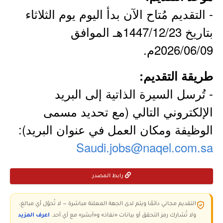
- التقديم مُتاح الآن بدأ اليوم يوم الثلاثاء
بتاريخ 1447/12/23هـ الموافق
2026/06/09م.
طريقة التقديم:
- تُرسل السيرة الذاتية إلى البريد
الإلكتروني التالي (مع تحديد مسمى
الوظيفة ومكان العمل في عنوان البريد):
Saudi.jobs@naqel.com.sa
رابط المصدر
التقديم مجاني دائمًا ويتم لدى الجهة المعلنة مباشرة — لا تُحوّل أي مبالغ،
ولا تُشارك رمز التحقق أو بيانات «نفاذ» و«أبشر» مع أي أحد.
اعرف المزيد