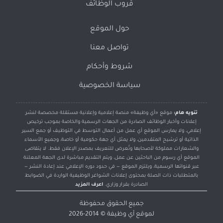
قروب الوظائف
حول الموقع
تواصل معنا
شروط وأحكام
سياسة الخصوصية
تنويه هام:
موقع «أي وظيفة» منصة إعلامية وإعلانية مستقلة مخصصة لنشر
إعلانات وأخبار الوظائف الصادرة من الجهات الرسمية والخاصة بموجب ترخيص
إعلامي، ولا يمارس الموقع أي عمل من أعمال التوسط في التوظيف أو جمع السير
الذاتية أو ترشيح المتقدمين، ولا يمثل أي جهة حكومية أو خاصة، وجميع الأسماء
والشعارات مملوكة لأصحابها وتُعرض للتعريف بمصدر الإعلان فقط. لا يتقاضى
الموقع أي رسوم من الباحثين عن عمل، ويتم التقديم مباشرة لدى الجهة المعلنة
عبر قنواتها الرسمية، ويلتزم الموقع — في حدود دوره الإعلامي عند إعادة النشر —
بالمتطلبات ذات الصلة بمحتوى إعلانات الشواغر الوظيفية الواردة في الضوابط
الصادرة بقرار وزاري.
اعرف المزيد
جميع الحقوق محفوظة
لموقع
أي وظيفة
© 2014-2026