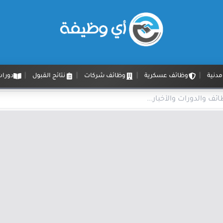
دنية
وظائف عسكرية
وظائف شركات
نتائج القبول
دورات