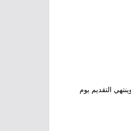
يوم الخميس بتاريخ 1447/12/18هـ الموافق 2026/06/04م، وينتهي التقديم يوم