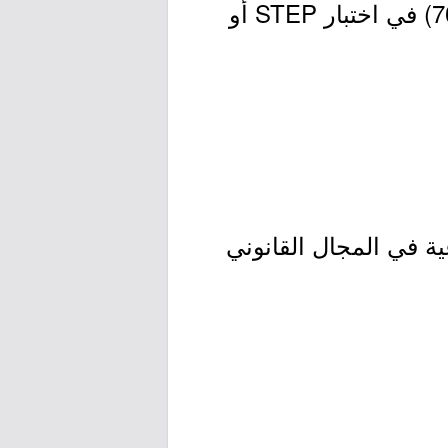
8- إجادة اللغة الإنجليزية بما لا يقل عن درجة (4.5) في اختبار IELTS أو (70) في اختبار STEP أو
ة في المجال القانوني