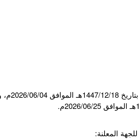
- يبدأ التقديم 
لجهة المعلنة: