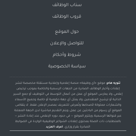
سناب الوظائف
قروب الوظائف
حول الموقع
للتواصل والإعلان
شروط وأحكام
سياسة الخصوصية
تنويه هام:
موقع «أي وظيفة» منصة إعلامية وإعلانية مستقلة مخصصة لنشر
إعلانات وأخبار الوظائف الصادرة من الجهات الرسمية والخاصة بموجب ترخيص
إعلامي، ولا يمارس الموقع أي عمل من أعمال التوسط في التوظيف أو جمع السير
الذاتية أو ترشيح المتقدمين، ولا يمثل أي جهة حكومية أو خاصة، وجميع الأسماء
والشعارات مملوكة لأصحابها وتُعرض للتعريف بمصدر الإعلان فقط. لا يتقاضى
الموقع أي رسوم من الباحثين عن عمل، ويتم التقديم مباشرة لدى الجهة المعلنة
عبر قنواتها الرسمية، ويلتزم الموقع — في حدود دوره الإعلامي عند إعادة النشر —
بالمتطلبات ذات الصلة بمحتوى إعلانات الشواغر الوظيفية الواردة في الضوابط
الصادرة بقرار وزاري.
اعرف المزيد