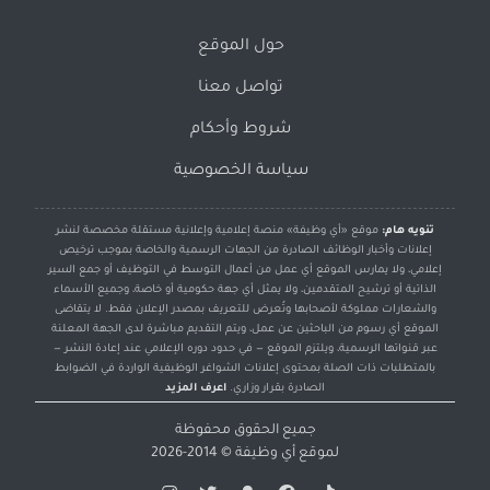
حول الموقع
تواصل معنا
شروط وأحكام
سياسة الخصوصية
تنويه هام:
موقع «أي وظيفة» منصة إعلامية وإعلانية مستقلة مخصصة لنشر
إعلانات وأخبار الوظائف الصادرة من الجهات الرسمية والخاصة بموجب ترخيص
إعلامي، ولا يمارس الموقع أي عمل من أعمال التوسط في التوظيف أو جمع السير
الذاتية أو ترشيح المتقدمين، ولا يمثل أي جهة حكومية أو خاصة، وجميع الأسماء
والشعارات مملوكة لأصحابها وتُعرض للتعريف بمصدر الإعلان فقط. لا يتقاضى
الموقع أي رسوم من الباحثين عن عمل، ويتم التقديم مباشرة لدى الجهة المعلنة
عبر قنواتها الرسمية، ويلتزم الموقع — في حدود دوره الإعلامي عند إعادة النشر —
بالمتطلبات ذات الصلة بمحتوى إعلانات الشواغر الوظيفية الواردة في الضوابط
الصادرة بقرار وزاري.
اعرف المزيد
جميع الحقوق محفوظة
لموقع
أي وظيفة
© 2014-2026