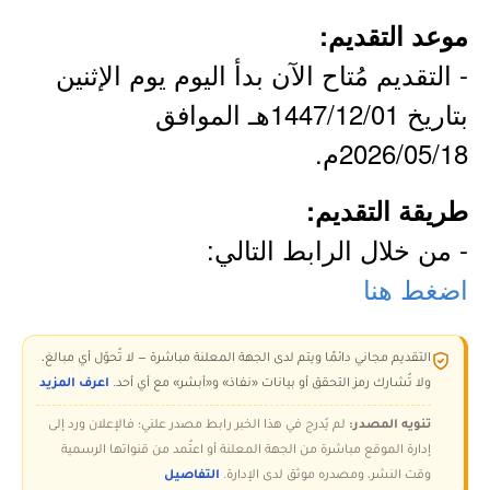
موعد التقديم:
- التقديم مُتاح الآن بدأ اليوم يوم الإثنين
بتاريخ 1447/12/01هـ الموافق
2026/05/18م.
طريقة التقديم:
- من خلال الرابط التالي:
اضغط هنا
التقديم مجاني دائمًا ويتم لدى الجهة المعلنة مباشرة — لا تُحوّل أي مبالغ،
ولا تُشارك رمز التحقق أو بيانات «نفاذ» و«أبشر» مع أي أحد.
اعرف المزيد
تنويه المصدر:
لم يُدرج في هذا الخبر رابط مصدر علني؛ فالإعلان ورد إلى
إدارة الموقع مباشرة من الجهة المعلنة أو اعتُمد من قنواتها الرسمية
وقت النشر، ومصدره موثق لدى الإدارة.
التفاصيل