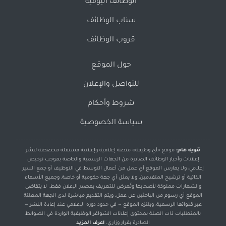
الوظائف اليومية
سناب الوظائف
قروب الوظائف
حول الموقع
للتواصل والإعلان
شروط وأحكام
سياسة الخصوصية
تنويه هام:
موقع «أي وظيفة» منصة إعلامية وإعلانية مستقلة مخصصة لنشر
إعلانات وأخبار الوظائف الصادرة من الجهات الرسمية والخاصة بموجب ترخيص
إعلامي، ولا يمارس الموقع أي عمل من أعمال التوسط في التوظيف أو جمع السير
الذاتية أو ترشيح المتقدمين، ولا يمثل أي جهة حكومية أو خاصة، وجميع الأسماء
والشعارات مملوكة لأصحابها وتُعرض للتعريف بمصدر الإعلان فقط. لا يتقاضى
الموقع أي رسوم من الباحثين عن عمل، ويتم التقديم مباشرة لدى الجهة المعلنة
عبر قنواتها الرسمية، ويلتزم الموقع — في حدود دوره الإعلامي عند إعادة النشر —
بالمتطلبات ذات الصلة بمحتوى إعلانات الشواغر الوظيفية الواردة في الضوابط
الصادرة بقرار وزاري.
اعرف المزيد