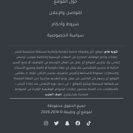
حول الموقع
للتواصل والإعلان
شروط وأحكام
سياسة الخصوصية
تنويه هام:
موقع «أي وظيفة» منصة إعلامية وإعلانية مستقلة مخصصة لنشر
إعلانات وأخبار الوظائف الصادرة من الجهات الرسمية والخاصة بموجب ترخيص
إعلامي، ولا يمارس الموقع أي عمل من أعمال التوسط في التوظيف أو جمع السير
الذاتية أو ترشيح المتقدمين، ولا يمثل أي جهة حكومية أو خاصة، وجميع الأسماء
والشعارات مملوكة لأصحابها وتُعرض للتعريف بمصدر الإعلان فقط. لا يتقاضى
الموقع أي رسوم من الباحثين عن عمل، ويتم التقديم مباشرة لدى الجهة المعلنة
عبر قنواتها الرسمية، ويلتزم الموقع — في حدود دوره الإعلامي عند إعادة النشر —
بالمتطلبات ذات الصلة بمحتوى إعلانات الشواغر الوظيفية الواردة في الضوابط
الصادرة بقرار وزاري.
اعرف المزيد
جميع الحقوق محفوظة
لموقع
أي وظيفة
© 2014-2026