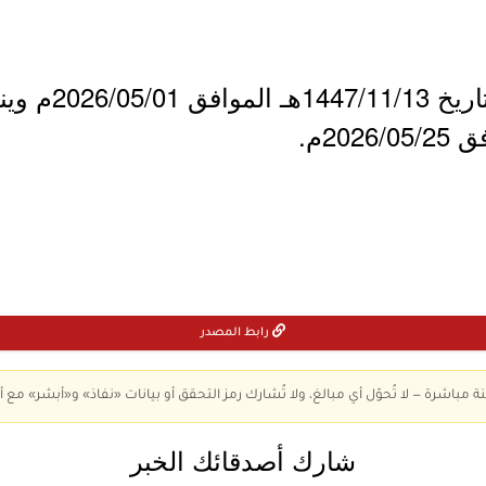
- يبدأ التقديم يو
رابط المصدر
ة مباشرة — لا تُحوّل أي مبالغ، ولا تُشارك رمز التحقق أو بيانات «نفاذ» و«أبشر» مع أ
شارك أصدقائك الخبر