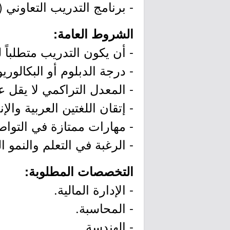
- برنامج التدريب التعاوني (COOP Program).
الشروط العامة:
- أن يكون التدريب متطلباً 
- درجة الدبلوم أو البكالو
- المعدل التراكمي لا يقل عن (2.5 من 4) أو (3.5 من 5) أو ما 
- إتقان اللغتين العربية والإن
- مهارات ممتازة في التوا
- الرغبة في التعلم والنمو ا
التخصصات المطلوبة:
- الإدارة المالية.
- المحاسبة.
- الهندسة.