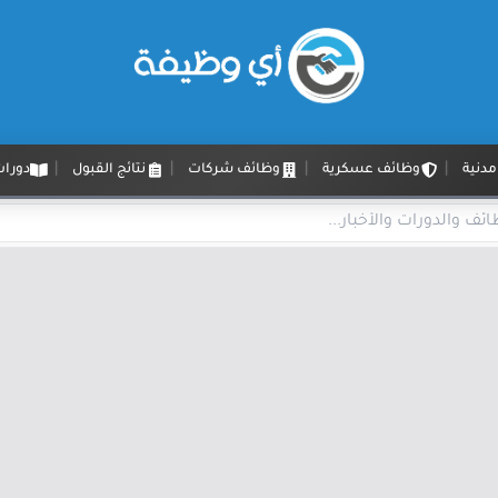
دنية
وظائف عسكرية
وظائف شركات
نتائج القبول
دورات