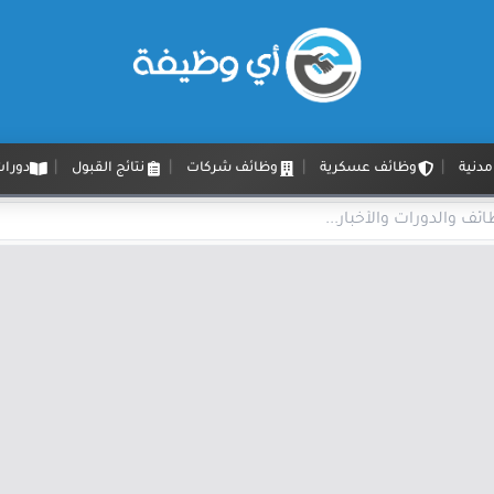
دنية
وظائف عسكرية
وظائف شركات
نتائج القبول
دورات