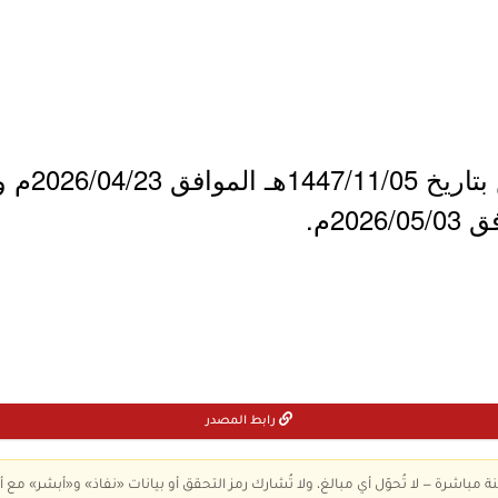
- بدأ التق
رابط المصدر
ة مباشرة — لا تُحوّل أي مبالغ، ولا تُشارك رمز التحقق أو بيانات «نفاذ» و«أبشر» مع أ