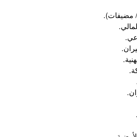
 مضيفات).
مالي.
عي.
ران.
نية.
ة.
ن.
أرضية.