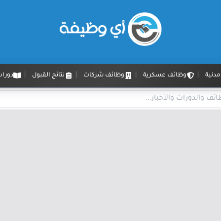
دنية
وظائف عسكرية
وظائف شركات
نتائج القبول
دورات