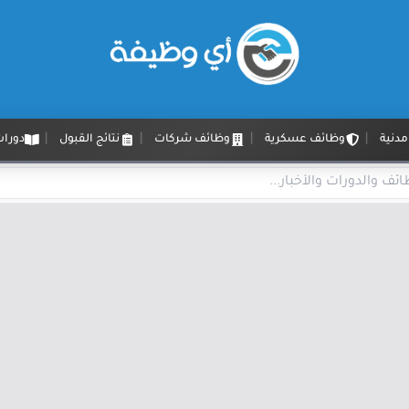
دنية
وظائف عسكرية
وظائف شركات
نتائج القبول
دورات