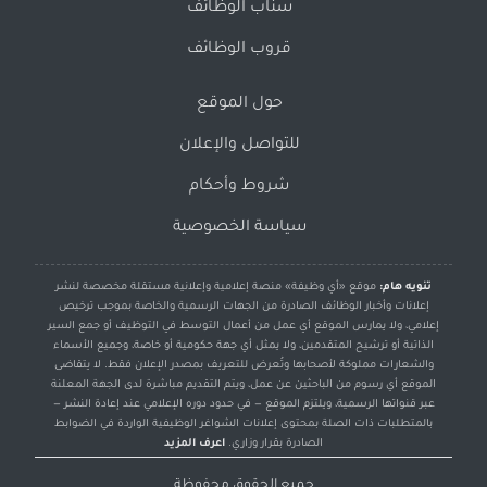
سناب الوظائف
قروب الوظائف
حول الموقع
للتواصل والإعلان
شروط وأحكام
سياسة الخصوصية
تنويه هام:
موقع «أي وظيفة» منصة إعلامية وإعلانية مستقلة مخصصة لنشر
إعلانات وأخبار الوظائف الصادرة من الجهات الرسمية والخاصة بموجب ترخيص
إعلامي، ولا يمارس الموقع أي عمل من أعمال التوسط في التوظيف أو جمع السير
الذاتية أو ترشيح المتقدمين، ولا يمثل أي جهة حكومية أو خاصة، وجميع الأسماء
والشعارات مملوكة لأصحابها وتُعرض للتعريف بمصدر الإعلان فقط. لا يتقاضى
الموقع أي رسوم من الباحثين عن عمل، ويتم التقديم مباشرة لدى الجهة المعلنة
عبر قنواتها الرسمية، ويلتزم الموقع — في حدود دوره الإعلامي عند إعادة النشر —
بالمتطلبات ذات الصلة بمحتوى إعلانات الشواغر الوظيفية الواردة في الضوابط
الصادرة بقرار وزاري.
اعرف المزيد
جميع الحقوق محفوظة