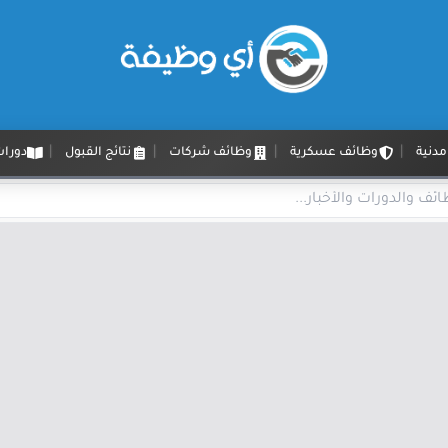
دنية
وظائف عسكرية
وظائف شركات
نتائج القبول
دورات