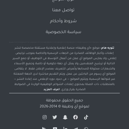
تواصل معنا
شروط وأحكام
سياسة الخصوصية
تنويه هام:
موقع «أي وظيفة» منصة إعلامية وإعلانية مستقلة مخصصة لنشر
إعلانات وأخبار الوظائف الصادرة من الجهات الرسمية والخاصة بموجب ترخيص
إعلامي، ولا يمارس الموقع أي عمل من أعمال التوسط في التوظيف أو جمع السير
الذاتية أو ترشيح المتقدمين، ولا يمثل أي جهة حكومية أو خاصة، وجميع الأسماء
والشعارات مملوكة لأصحابها وتُعرض للتعريف بمصدر الإعلان فقط. لا يتقاضى
الموقع أي رسوم من الباحثين عن عمل، ويتم التقديم مباشرة لدى الجهة المعلنة
عبر قنواتها الرسمية، ويلتزم الموقع — في حدود دوره الإعلامي عند إعادة النشر —
بالمتطلبات ذات الصلة بمحتوى إعلانات الشواغر الوظيفية الواردة في الضوابط
الصادرة بقرار وزاري.
اعرف المزيد
جميع الحقوق محفوظة
لموقع
أي وظيفة
© 2014-2026