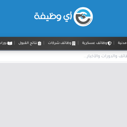
دنية
وظائف عسكرية
وظائف شركات
نتائج القبول
دورات