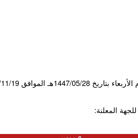
1447/05هـ الموافق 2025/11/19م.
لجهة المعلنة: