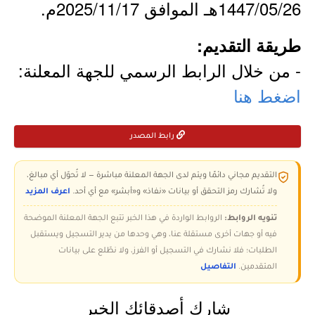
1447/05/26هـ الموافق 2025/11/17م.
طريقة التقديم:
- من خلال الرابط الرسمي للجهة المعلنة:
اضغط هنا
رابط المصدر
التقديم مجاني دائمًا ويتم لدى الجهة المعلنة مباشرة — لا تُحوّل أي مبالغ،
ولا تُشارك رمز التحقق أو بيانات «نفاذ» و«أبشر» مع أي أحد.
اعرف المزيد
تنويه الروابط:
الروابط الواردة في هذا الخبر تتبع الجهة المعلنة الموضحة
فيه أو جهات أخرى مستقلة عنا، وهي وحدها من يدير التسجيل ويستقبل
الطلبات؛ فلا نشارك في التسجيل أو الفرز، ولا نطّلع على بيانات
المتقدمين.
التفاصيل
شارك أصدقائك الخبر