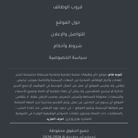
قروب الوظائف
حول الموقع
للتواصل والإعلان
شروط وأحكام
سياسة الخصوصية
تنويه هام:
موقع «أي وظيفة» منصة إعلامية وإعلانية مستقلة مخصصة لنشر
إعلانات وأخبار الوظائف الصادرة من الجهات الرسمية والخاصة بموجب ترخيص
إعلامي، ولا يمارس الموقع أي عمل من أعمال التوسط في التوظيف أو جمع السير
الذاتية أو ترشيح المتقدمين، ولا يمثل أي جهة حكومية أو خاصة، وجميع الأسماء
والشعارات مملوكة لأصحابها وتُعرض للتعريف بمصدر الإعلان فقط. لا يتقاضى
الموقع أي رسوم من الباحثين عن عمل، ويتم التقديم مباشرة لدى الجهة المعلنة
عبر قنواتها الرسمية، ويلتزم الموقع — في حدود دوره الإعلامي عند إعادة النشر —
بالمتطلبات ذات الصلة بمحتوى إعلانات الشواغر الوظيفية الواردة في الضوابط
الصادرة بقرار وزاري.
اعرف المزيد
جميع الحقوق محفوظة
لموقع
أي وظيفة
© 2014-2026