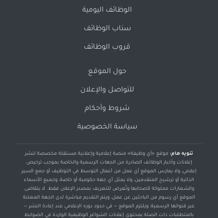
الوظائف اليومية
سناب الوظائف
قروب الوظائف
حول الموقع
للتواصل والإعلان
شروط وأحكام
سياسة الخصوصية
تنويه هام:
موقع «أي وظيفة» منصة إعلامية وإعلانية مستقلة مخصصة لنشر
إعلانات وأخبار الوظائف الصادرة من الجهات الرسمية والخاصة بموجب ترخيص
إعلامي، ولا يمارس الموقع أي عمل من أعمال التوسط في التوظيف أو جمع السير
الذاتية أو ترشيح المتقدمين، ولا يمثل أي جهة حكومية أو خاصة، وجميع الأسماء
والشعارات مملوكة لأصحابها وتُعرض للتعريف بمصدر الإعلان فقط. لا يتقاضى
الموقع أي رسوم من الباحثين عن عمل، ويتم التقديم مباشرة لدى الجهة المعلنة
عبر قنواتها الرسمية، ويلتزم الموقع — في حدود دوره الإعلامي عند إعادة النشر —
بالمتطلبات ذات الصلة بمحتوى إعلانات الشواغر الوظيفية الواردة في الضوابط