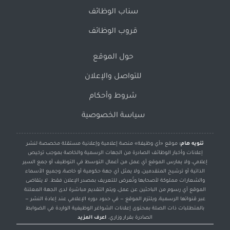
سناب الوظائف
قروب الوظائف
حول الموقع
للتواصل والإعلان
شروط وأحكام
سياسة الخصوصية
تنويه هام:
موقع «أي وظيفة» منصة إعلامية وإعلانية مستقلة مخصصة لنشر
إعلانات وأخبار الوظائف الصادرة من الجهات الرسمية والخاصة بموجب ترخيص
إعلامي، ولا يمارس الموقع أي عمل من أعمال التوسط في التوظيف أو جمع السير
الذاتية أو ترشيح المتقدمين، ولا يمثل أي جهة حكومية أو خاصة، وجميع الأسماء
والشعارات مملوكة لأصحابها وتُعرض للتعريف بمصدر الإعلان فقط. لا يتقاضى
الموقع أي رسوم من الباحثين عن عمل، ويتم التقديم مباشرة لدى الجهة المعلنة
عبر قنواتها الرسمية، ويلتزم الموقع — في حدود دوره الإعلامي عند إعادة النشر —
بالمتطلبات ذات الصلة بمحتوى إعلانات الشواغر الوظيفية الواردة في الضوابط
الصادرة بقرار وزاري.
اعرف المزيد