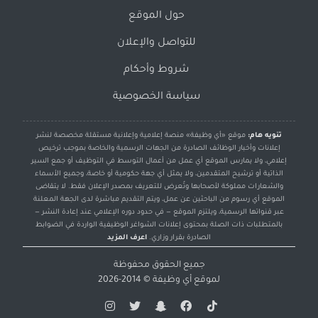
حول الموقع
للتواصل والإعلان
شروط وأحكام
سياسة الخصوصية
تنويه هام:
موقع «أي وظيفة» منصة إعلامية وإعلانية مستقلة مخصصة لنشر
إعلانات وأخبار الوظائف الصادرة من الجهات الرسمية والخاصة بموجب ترخيص
إعلامي، ولا يمارس الموقع أي عمل من أعمال التوسط في التوظيف أو جمع السير
الذاتية أو ترشيح المتقدمين، ولا يمثل أي جهة حكومية أو خاصة، وجميع الأسماء
والشعارات مملوكة لأصحابها وتُعرض للتعريف بمصدر الإعلان فقط. لا يتقاضى
الموقع أي رسوم من الباحثين عن عمل، ويتم التقديم مباشرة لدى الجهة المعلنة
عبر قنواتها الرسمية، ويلتزم الموقع — في حدود دوره الإعلامي عند إعادة النشر —
بالمتطلبات ذات الصلة بمحتوى إعلانات الشواغر الوظيفية الواردة في الضوابط
الصادرة بقرار وزاري.
اعرف المزيد
جميع الحقوق محفوظة
لموقع
أي وظيفة
© 2014-2026