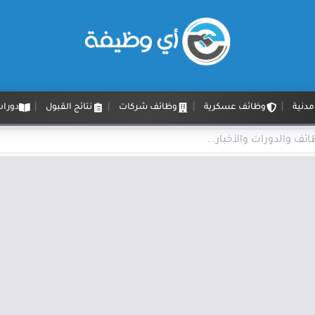
دنية
وظائف عسكرية
وظائف شركات
نتائج القبول
دورات