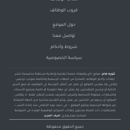
قروب الوظائف
حول الموقع
تواصل معنا
شروط وأحكام
سياسة الخصوصية
تنويه هام:
موقع «أي وظيفة» منصة إعلامية وإعلانية مستقلة مخصصة لنشر
إعلانات وأخبار الوظائف الصادرة من الجهات الرسمية والخاصة بموجب ترخيص
إعلامي، ولا يمارس الموقع أي عمل من أعمال التوسط في التوظيف أو جمع السير
الذاتية أو ترشيح المتقدمين، ولا يمثل أي جهة حكومية أو خاصة، وجميع الأسماء
والشعارات مملوكة لأصحابها وتُعرض للتعريف بمصدر الإعلان فقط. لا يتقاضى
الموقع أي رسوم من الباحثين عن عمل، ويتم التقديم مباشرة لدى الجهة المعلنة
عبر قنواتها الرسمية، ويلتزم الموقع — في حدود دوره الإعلامي عند إعادة النشر —
بالمتطلبات ذات الصلة بمحتوى إعلانات الشواغر الوظيفية الواردة في الضوابط
الصادرة بقرار وزاري.
اعرف المزيد
جميع الحقوق محفوظة