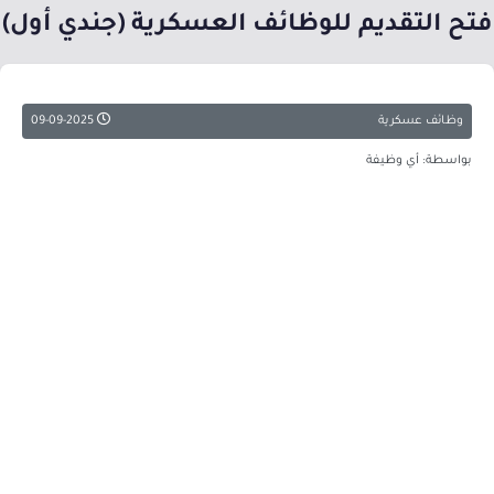
فتح التقديم للوظائف العسكرية (جندي أول)
وظائف عسكرية
09-09-2025
بواسطة: أي وظيفة