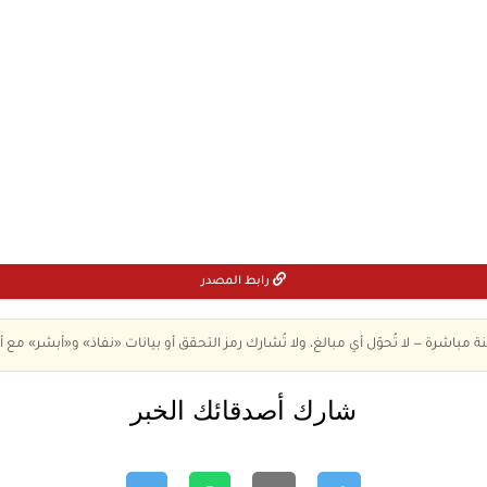
رابط المصدر
ة مباشرة — لا تُحوّل أي مبالغ، ولا تُشارك رمز التحقق أو بيانات «نفاذ» و«أبشر» مع أ
شارك أصدقائك الخبر