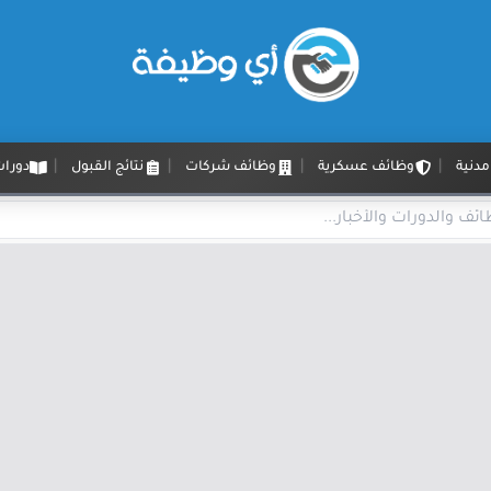
دنية
وظائف عسكرية
وظائف شركات
نتائج القبول
دورات