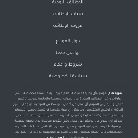
الوظائف اليومية
سناب الوظائف
قروب الوظائف
حول الموقع
تواصل معنا
شروط وأحكام
سياسة الخصوصية
تنويه هام:
موقع «أي وظيفة» منصة إعلامية وإعلانية مستقلة مخصصة لنشر
إعلانات وأخبار الوظائف الصادرة من الجهات الرسمية والخاصة بموجب ترخيص
إعلامي، ولا يمارس الموقع أي عمل من أعمال التوسط في التوظيف أو جمع السير
الذاتية أو ترشيح المتقدمين، ولا يمثل أي جهة حكومية أو خاصة، وجميع الأسماء
والشعارات مملوكة لأصحابها وتُعرض للتعريف بمصدر الإعلان فقط. لا يتقاضى
الموقع أي رسوم من الباحثين عن عمل، ويتم التقديم مباشرة لدى الجهة المعلنة
عبر قنواتها الرسمية، ويلتزم الموقع — في حدود دوره الإعلامي عند إعادة النشر —
بالمتطلبات ذات الصلة بمحتوى إعلانات الشواغر الوظيفية الواردة في الضوابط
الصادرة بقرار وزاري.
اعرف المزيد