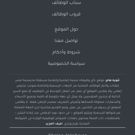
سناب الوظائف
قروب الوظائف
حول الموقع
تواصل معنا
شروط وأحكام
سياسة الخصوصية
تنويه هام:
موقع «أي وظيفة» منصة إعلامية وإعلانية مستقلة مخصصة لنشر
إعلانات وأخبار الوظائف الصادرة من الجهات الرسمية والخاصة بموجب ترخيص
إعلامي، ولا يمارس الموقع أي عمل من أعمال التوسط في التوظيف أو جمع السير
الذاتية أو ترشيح المتقدمين، ولا يمثل أي جهة حكومية أو خاصة، وجميع الأسماء
والشعارات مملوكة لأصحابها وتُعرض للتعريف بمصدر الإعلان فقط. لا يتقاضى
الموقع أي رسوم من الباحثين عن عمل، ويتم التقديم مباشرة لدى الجهة المعلنة
عبر قنواتها الرسمية، ويلتزم الموقع — في حدود دوره الإعلامي عند إعادة النشر —
بالمتطلبات ذات الصلة بمحتوى إعلانات الشواغر الوظيفية الواردة في الضوابط
الصادرة بقرار وزاري.
اعرف المزيد