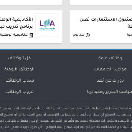
لصندوق الاستثمارات تعلن
الأكاديمية الوطن
ة
برنامج تدريب مب
ية
منذ يوم
الأكاديمية الوطنية ا
وظائف عامة
كل الوظائف
مواعيد الجامعات
الوظائف اليومية
دورات عن بُعد
سناب الوظائف
ياسة التحرير ومصادرنا
قروب الوظائف
ظيفة» منصة إعلامية وإعلانية مستقلة مخصصة لنشر إعلانات وأخبار الوظائف الصادرة من ا
لا يمارس الموقع أي عمل من أعمال التوسط في التوظيف أو جمع السير الذاتية أو ترشيح الم
 الأسماء والشعارات مملوكة لأصحابها وتُعرض للتعريف بمصدر الإعلان فقط. لا يتقاضى الم
شرة لدى الجهة المعلنة عبر قنواتها الرسمية، ويلتزم الموقع — في حدود دوره الإعلامي عند إعا