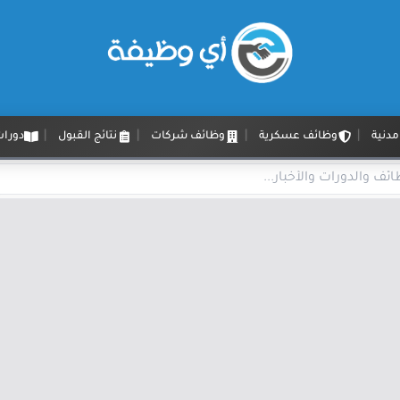
دنية
وظائف عسكرية
وظائف شركات
نتائج القبول
دورات