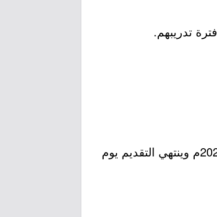
ترة تدريبهم.
- التقديم مُتاح الآن بدأ اليوم الأحد بتاريخ 1447/02/09هـ الموافق 2025/08/03م وينتهي التقديم يوم