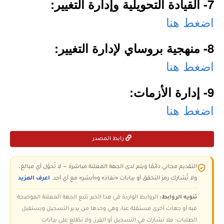
7- القيادة التحويلية وإدارة التغيير:
اضغط هنا
8- منهجية بروساي لإدارة التغيير:
اضغط هنا
9- إدارة الأزمات:
اضغط هنا
رابط المصدر
التقديم مجاني دائمًا ويتم لدى الجهة المعلنة مباشرة — لا تُحوّل أي مبالغ،
ولا تُشارك رمز التحقق أو بيانات «نفاذ» و«أبشر» مع أي أحد.
اعرف المزيد
تنويه الروابط:
الروابط الواردة في هذا الخبر تتبع الجهة المعلنة الموضحة
فيه أو جهات أخرى مستقلة عنا، وهي وحدها من يدير التسجيل ويستقبل
الطلبات؛ فلا نشارك في التسجيل أو الفرز، ولا نطّلع على بيانات