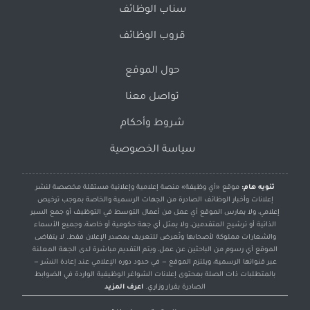
سناب الوظائف
قروب الوظائف
حول الموقع
تواصل معنا
شروط وأحكام
سياسة الخصوصية
تنويه هام:
موقع «أي وظيفة» منصة إعلامية وإعلانية مستقلة مخصصة لنشر
إعلانات وأخبار الوظائف الصادرة من الجهات الرسمية والخاصة بموجب ترخيص
إعلامي، ولا يمارس الموقع أي عمل من أعمال التوسط في التوظيف أو جمع السير
الذاتية أو ترشيح المتقدمين، ولا يمثل أي جهة حكومية أو خاصة، وجميع الأسماء
والشعارات مملوكة لأصحابها وتُعرض للتعريف بمصدر الإعلان فقط. لا يتقاضى
الموقع أي رسوم من الباحثين عن عمل، ويتم التقديم مباشرة لدى الجهة المعلنة
عبر قنواتها الرسمية، ويلتزم الموقع — في حدود دوره الإعلامي عند إعادة النشر —
بالمتطلبات ذات الصلة بمحتوى إعلانات الشواغر الوظيفية الواردة في الضوابط
الصادرة بقرار وزاري.
اعرف المزيد