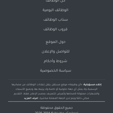
كل الوظائف
الوظائف اليومية
سناب الوظائف
قروب الوظائف
حول الموقع
للتواصل والإعلان
شروط وأحكام
سياسة الخصوصية
إخلاء مسؤولية:
«أي وظيفة» موقع مستقل ينقل إعلانات الوظائف من مصادرها
الرسمية، ولا يمثل أي جهة حكومية أو خاصة ولا يرتبط بها، وجميع الأسماء
والشعارات مملوكة لأصحابها وتُعرض للتعريف بمصدر الإعلان فقط. التقديم
مجاني دائمًا ويتم لدى الجهة المعلنة مباشرة.
اعرف المزيد
جميع الحقوق محفوظة