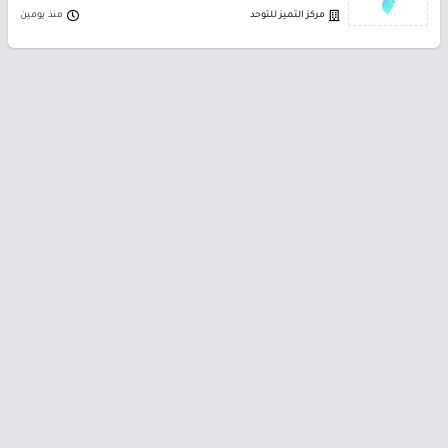
مركز التميز للتوحد
منذ يومين