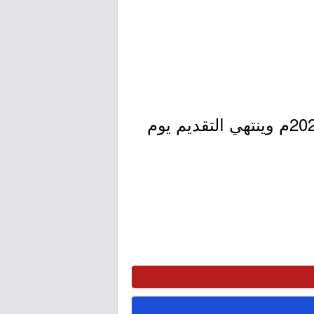
- التقديم مُتاح الآن بدأ اليوم الأحد بتاريخ 1447/01/18هـ الموافق 2025/07/13م وينتهي التقديم يوم