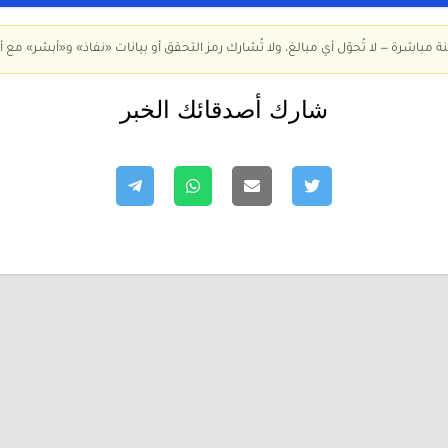
ة مباشرة — لا تُحوّل أي مبالغ، ولا تُشارك رمز التحقق أو بيانات «نفاذ» و«أبشر» مع أ
شارك أصدقائك الخبر