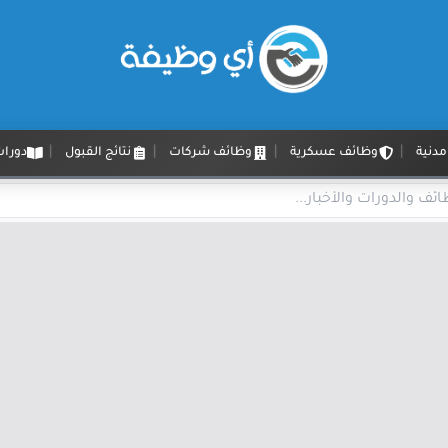
دنية
وظائف عسكرية
وظائف شركات
نتائج القبول
دورات