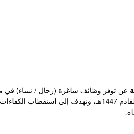
عن توفر وظائف شاغرة (رجال / نساء) في م
ة
والتعليمية للعام الدراسي القادم 1447هـ، وتهدف إلى است
اه.