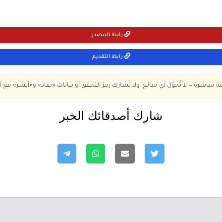
رابط المصدر
رابط التقديم
ة مباشرة — لا تُحوّل أي مبالغ، ولا تُشارك رمز التحقق أو بيانات «نفاذ» و«أبشر» مع أ
شارك أصدقائك الخبر