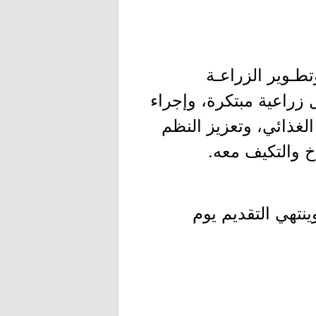
ي لأبحاث وتطـوير الزراعـة
 زراعية مبتكرة، وإجراء
الغذائي، وتعزيز النظم
اخ والتكيف معه.
م اليوم الخميس بتاريخ 1447/01/01هـ الموافق 2025/06/26م وينتهي التقديم يوم