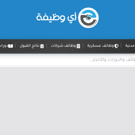
دنية
وظائف عسكرية
وظائف شركات
نتائج القبول
دورات