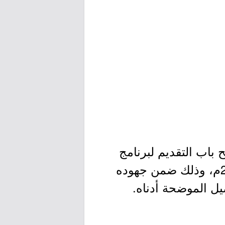
باب التقديم لبرنامج
التدريب التعاوني لطلاب وطالبات الجامعات والكليات السعودية لعام 2025م، وذلك ضمن جهوده
يل الموضحة أدناه.