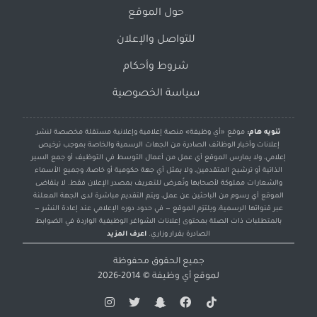
حول الموقع
للتواصل والإعلان
شروط وأحكام
سياسة الخصوصية
تنويه هام:
موقع «أي وظيفة» منصة إعلامية وإعلانية مستقلة مخصصة لنشر
إعلانات وأخبار الوظائف الصادرة من الجهات الرسمية والخاصة بموجب ترخيص
إعلامي، ولا يمارس الموقع أي عمل من أعمال التوسط في التوظيف أو جمع السير
الذاتية أو ترشيح المتقدمين، ولا يمثل أي جهة حكومية أو خاصة، وجميع الأسماء
والشعارات مملوكة لأصحابها وتُعرض للتعريف بمصدر الإعلان فقط. لا يتقاضى
الموقع أي رسوم من الباحثين عن عمل، ويتم التقديم مباشرة لدى الجهة المعلنة
عبر قنواتها الرسمية، ويلتزم الموقع — في حدود دوره الإعلامي عند إعادة النشر —
بالمتطلبات ذات الصلة بمحتوى إعلانات الشواغر الوظيفية الواردة في الضوابط
الصادرة بقرار وزاري.
اعرف المزيد
جميع الحقوق محفوظة
لموقع
أي وظيفة
© 2014-2026