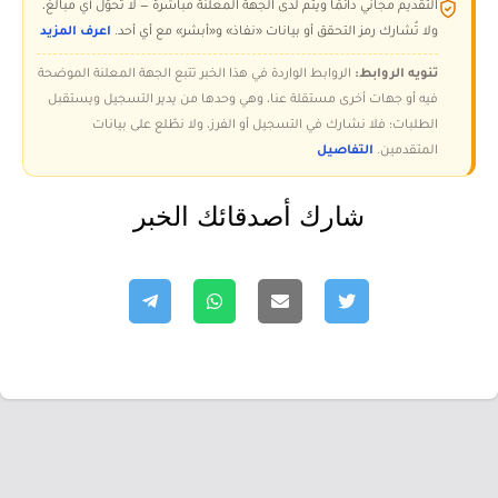
التقديم مجاني دائمًا ويتم لدى الجهة المعلنة مباشرة — لا تُحوّل أي مبالغ،
ولا تُشارك رمز التحقق أو بيانات «نفاذ» و«أبشر» مع أي أحد.
اعرف المزيد
تنويه الروابط:
الروابط الواردة في هذا الخبر تتبع الجهة المعلنة الموضحة
فيه أو جهات أخرى مستقلة عنا، وهي وحدها من يدير التسجيل ويستقبل
الطلبات؛ فلا نشارك في التسجيل أو الفرز، ولا نطّلع على بيانات
المتقدمين.
التفاصيل
شارك أصدقائك الخبر