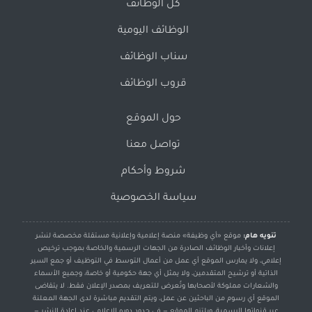
كل الوظائف
الوظائف اليومية
سناب الوظائف
قروب الوظائف
حول الموقع
تواصل معنا
شروط وأحكام
سياسة الخصوصية
تنويه هام:
موقع «أي وظيفة» منصة إعلامية وإعلانية مستقلة مخصصة لنشر
إعلانات وأخبار الوظائف الصادرة من الجهات الرسمية والخاصة بموجب ترخيص
إعلامي، ولا يمارس الموقع أي عمل من أعمال التوسط في التوظيف أو جمع السير
الذاتية أو ترشيح المتقدمين، ولا يمثل أي جهة حكومية أو خاصة، وجميع الأسماء
والشعارات مملوكة لأصحابها وتُعرض للتعريف بمصدر الإعلان فقط. لا يتقاضى
الموقع أي رسوم من الباحثين عن عمل، ويتم التقديم مباشرة لدى الجهة المعلنة
عبر قنواتها الرسمية، ويلتزم الموقع — في حدود دوره الإعلامي عند إعادة النشر —