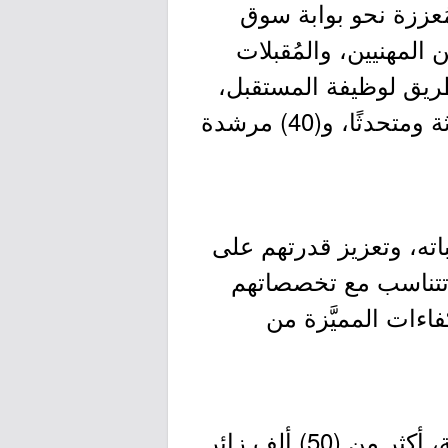
ُعززة نحو بوابة سوق
المهنيين، والمُقبلات
طريق لوظيفة المستقبل،
متضمنًا مشاركة أكثر من (30) جهة حكومية وخاصة، وما يُقارب (35) متحدثة ومتحدثًا، و(40) مرشدة
ته، وتعزيز قدرتهم على
 تتناسب مع تخصصاتهم
ءات المميَّزة من
- يستقطب ملتقى الإرشاد المهني ومعرض التوظيف المصاحب ليوم المهنة، أكثر من (50) ألف زائر