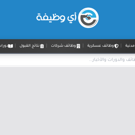
دنية
وظائف عسكرية
وظائف شركات
نتائج القبول
دورات