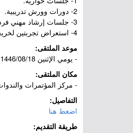
1- جلسات حوارية.
2- دورات وورش تدريبية.
3- جلسات إرشاد مهني فردية وجماعية.
4- استعراض تجربتين لخريجات ملهمات.
موعد الملتقى:
- يومي الإثنين 1446/08/18هـ الموافق 2025/02/17م والثلاثاء 1446/08/19هـ الموافق 2025/02/18م.
مكان الملتقى:
- مركز المؤتمرات والندوات
التفاصيل:
اضغط هنا
طريقة التقديم: