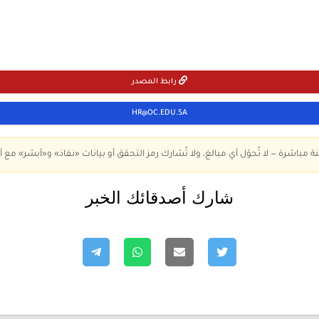
رابط المصدر
HR@OC.EDU.SA
ة مباشرة — لا تُحوّل أي مبالغ، ولا تُشارك رمز التحقق أو بيانات «نفاذ» و«أبشر» مع أ
شارك أصدقائك الخبر