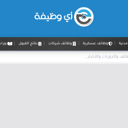
دنية
وظائف عسكرية
وظائف شركات
نتائج القبول
دورات