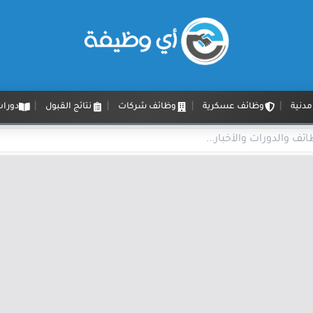
دنية
وظائف عسكرية
وظائف شركات
نتائج القبول
دورات