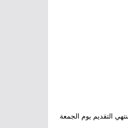
اليوم الأربعاء بتاريخ 1446/07/22هـ الموافق 2025/01/22م وينتهي التقديم يوم الجمعة