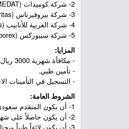
2- شركة كوميدات (COMEDAT).
3- شركة بيروفيرتاس (Bureau Veritas).
4- شركة العربية للأنابيب (Arabian Pipes).
5- شركة سيبوركس (Ceborex).
المزايا:
- مكافأة شهرية 3000 ريال سعودي.
- تأمين طبي.
- التسجيل في التأمينات ال
الشروط العامة:
1- أن يكون المتقدم سعودي الجنسية.
2- أن يكون حاصلاً على شهادة الثانوية العامة أو ما يعادلها.
3- أن يكون لائقاً طبياً ويجتاز اختبار اللغة الإنجليزية.