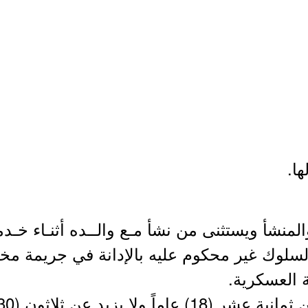
منشأ ويستثنى من نشأ مـع والــده أثنـاء خـدم
سلوك غير محكوم عليه بالإدانة في جريمة مخلة
ة العسكرية.
ا يزيد عن ثلاثون (30) عاماً.