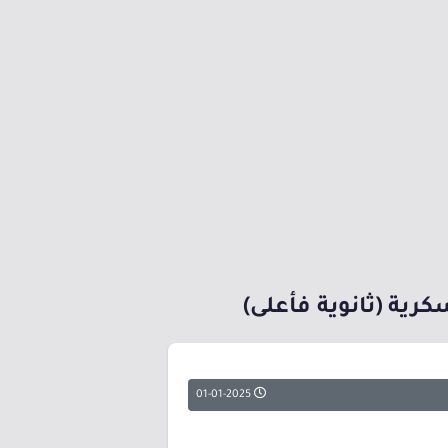
رية (ثانوية فأعلى)
01-01-2025