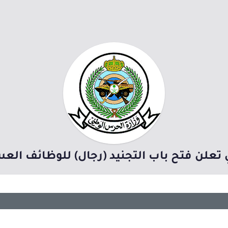
تعلن فتح باب التجنيد (رجال) للوظائف العسك