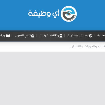
دنية
وظائف عسكرية
وظائف شركات
نتائج القبول
دورات