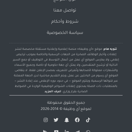
تواصل معنا
شروط وأحكام
سياسة الخصوصية
تنويه هام:
موقع «أي وظيفة» منصة إعلامية وإعلانية مستقلة مخصصة لنشر
إعلانات وأخبار الوظائف الصادرة من الجهات الرسمية والخاصة بموجب ترخيص
إعلامي، ولا يمارس الموقع أي عمل من أعمال التوسط في التوظيف أو جمع السير
الذاتية أو ترشيح المتقدمين، ولا يمثل أي جهة حكومية أو خاصة، وجميع الأسماء
والشعارات مملوكة لأصحابها وتُعرض للتعريف بمصدر الإعلان فقط. لا يتقاضى
الموقع أي رسوم من الباحثين عن عمل، ويتم التقديم مباشرة لدى الجهة المعلنة
عبر قنواتها الرسمية، ويلتزم الموقع — في حدود دوره الإعلامي عند إعادة النشر —
بالمتطلبات ذات الصلة بمحتوى إعلانات الشواغر الوظيفية الواردة في الضوابط
الصادرة بقرار وزاري.
اعرف المزيد
جميع الحقوق محفوظة
لموقع
أي وظيفة
© 2014-2026