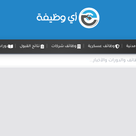
دنية
وظائف عسكرية
وظائف شركات
نتائج القبول
دورات