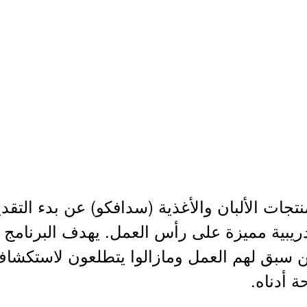
تجات الألبان والأغذية (سدافكو) عن بدء التق
دريبية مميزة على رأس العمل. يهدف البرنامج
ين سبق لهم العمل ومازالوا يتطلعون لاستكشا
ة أدناه.