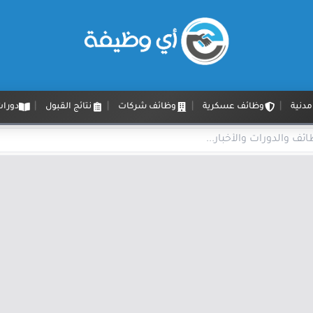
دنية
وظائف عسكرية
وظائف شركات
نتائج القبول
دورات